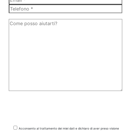
* dati obbligatori
Questo sito è protetto da reCAPTCHA di Google, al quale si applicano la
Privacy Policy
ed i
Termini di Servizio
relativi.
Acconsento al trattamento dei miei dati e dichiaro di aver preso visione