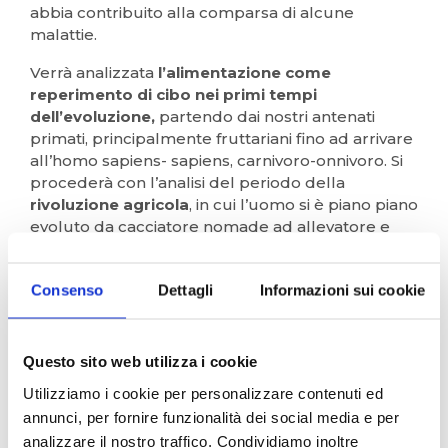
abbia contribuito alla comparsa di alcune
malattie.
Verrà analizzata
l’alimentazione come
reperimento di cibo nei primi tempi
dell’evoluzione,
partendo dai nostri antenati
primati, principalmente fruttariani fino ad arrivare
all’homo sapiens- sapiens, carnivoro-onnivoro. Si
procederà con l’analisi del periodo della
rivoluzione agricola
, in cui l’uomo si è piano piano
evoluto da cacciatore nomade ad allevatore e
coltivatore stanziale, per giungere al periodo
moderno
, in cui grazie alle nuove tecniche di
Consenso
Dettagli
Informazioni sui cookie
conservazione degli alimenti, l’individuo diventa in
grado di reperire continuamente e senza alcuno
sforzo fisico, cibo in quantità.
Questo sito web utilizza i cookie
Il viaggio si concluderà con l’analisi dei
giorni
Utilizziamo i cookie per personalizzare contenuti ed
nostri
in cui il facile reperimento del cibo e
annunci, per fornire funzionalità dei social media e per
l’evoluzione della farmacologia e delle medicina
hanno consentito l’eradicazione di alcune
analizzare il nostro traffico. Condividiamo inoltre