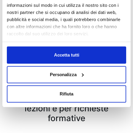
malattie, mostrando tutti i
limiti di sostenibilità
informazioni sul modo in cui utilizza il nostro sito con i
dello stile di vita occidentale.
nostri partner che si occupano di analisi dei dati web,
pubblicità e social media, i quali potrebbero combinarle
con altre informazioni che ha fornito loro o che hanno
RICHIEDI INFORMAZIONI
raccolto dal suo utilizzo dei loro servizi.
Accetta tutti
Corso teorico-pratico con
casi concreti
Personalizza
Rifiuta
Modulabile per durata delle
lezioni e per richieste
formative