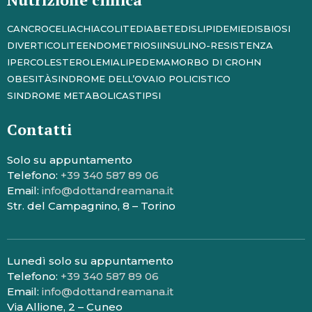
CANCRO
CELIACHIA
COLITE
DIABETE
DISLIPIDEMIE
DISBIOSI
DIVERTICOLITE
ENDOMETRIOSI
INSULINO-RESISTENZA
IPERCOLESTEROLEMIA
LIPEDEMA
MORBO DI CROHN
OBESITÀ
SINDROME DELL’OVAIO POLICISTICO
SINDROME METABOLICA
STIPSI
Contatti
Solo su appuntamento
Telefono:
+39 340 587 89 06
Email:
info@dottandreamana.it
Str. del Campagnino, 8 – Torino
Lunedì solo su appuntamento
Telefono:
+39 340 587 89 06
Email:
info@dottandreamana.it
Via Allione, 2 – Cuneo