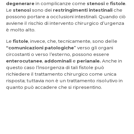
degenerare
in complicanze come
stenosi
e
fistole
.
Le
stenosi
sono dei
restringimenti intestinali
che
possono portare a occlusioni intestinali. Quando ciò
avviene il rischio di intervento chirurgico d’urgenza
è molto alto.
Le
fistole
, invece, che, tecnicamente, sono delle
“comunicazioni patologiche
” verso gli organi
circostanti o verso l’esterno, possono essere
enterocutanee
,
addominali
e
perianale.
Anche in
questo caso l’insorgenza di tali fistole può
richiedere il trattamento chirurgico come unica
risposta; tuttavia non è un trattamento risolutivo in
quanto può accadere che si ripresentino.
NUTRIZIONISTA PER MORBO DI CROHN TORINO