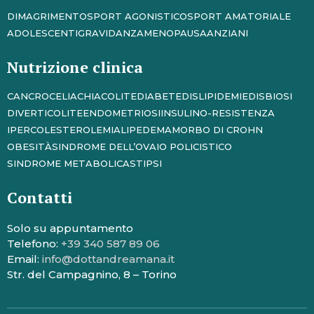
DIMAGRIMENTO
SPORT AGONISTICO
SPORT AMATORIALE
ADOLESCENTI
GRAVIDANZA
MENOPAUSA
ANZIANI
Nutrizione clinica
CANCRO
CELIACHIA
COLITE
DIABETE
DISLIPIDEMIE
DISBIOSI
DIVERTICOLITE
ENDOMETRIOSI
INSULINO-RESISTENZA
IPERCOLESTEROLEMIA
LIPEDEMA
MORBO DI CROHN
OBESITÀ
SINDROME DELL’OVAIO POLICISTICO
SINDROME METABOLICA
STIPSI
Contatti
Solo su appuntamento
Telefono:
+39 340 587 89 06
Email:
info@dottandreamana.it
Str. del Campagnino, 8 – Torino