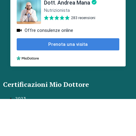
Certificazioni Mio Dottore
2023
2024
Dott. Andrea Mana – P.IVA 12492730010 – Sede Legale:
Via Vallo, 2/A – 10040 Givoletto TO