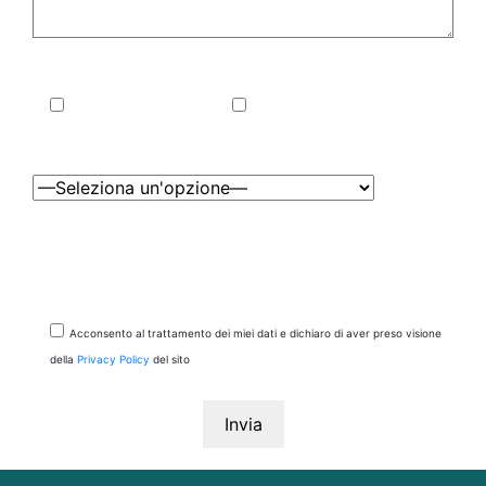
Che tipo di visita vuoi effettuare?*
Visita in presenza
Visita Online
In quale sede vuoi effettuare la visita?*
* dati obbligatori
Questo sito è protetto da reCAPTCHA di Google, al quale si applicano la
Privacy Policy
ed i
Termini di Servizio
relativi.
Acconsento al trattamento dei miei dati e dichiaro di aver preso visione
della
Privacy Policy
del sito