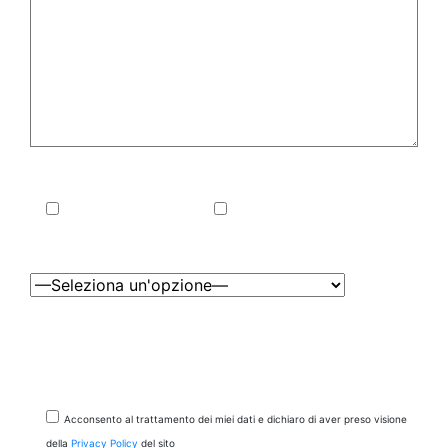
Che tipo di visita vuoi effettuare?*
Visita in presenza
Visita Online
In quale sede vuoi effettuare la visita?*
* dati obbligatori
Questo sito è protetto da reCAPTCHA di Google, al quale si applicano la
Privacy Policy
ed i
Termini di Servizio
relativi.
Acconsento al trattamento dei miei dati e dichiaro di aver preso visione
della
Privacy Policy
del sito