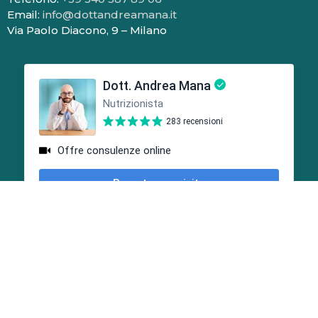
Email:
info@dottandreamana.it
Via Paolo Diacono, 9 – Milano
Certificazioni Mio Dottore
2023