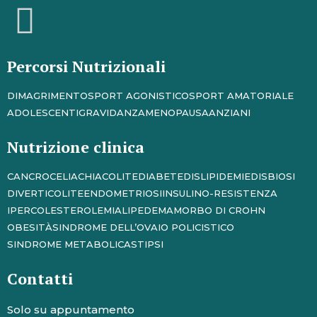
Percorsi Nutrizionali
DIMAGRIMENTO
SPORT AGONISTICO
SPORT AMATORIALE
ADOLESCENTI
GRAVIDANZA
MENOPAUSA
ANZIANI
Nutrizione clinica
CANCRO
CELIACHIA
COLITE
DIABETE
DISLIPIDEMIE
DISBIOSI
DIVERTICOLITE
ENDOMETRIOSI
INSULINO-RESISTENZA
IPERCOLESTEROLEMIA
LIPEDEMA
MORBO DI CROHN
OBESITÀ
SINDROME DELL’OVAIO POLICISTICO
SINDROME METABOLICA
STIPSI
Contatti
Solo su appuntamento