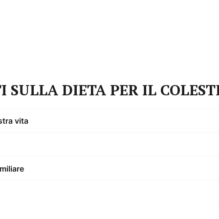
e alla omeostasi, quindi, per cominciare a vedere dei cambia
SULLA DIETA PER IL COLEST
tra vita
miliare