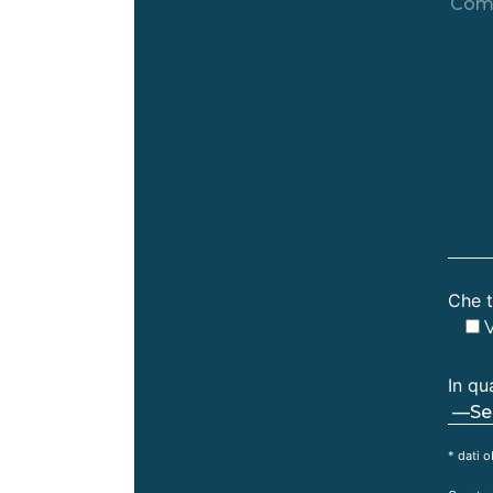
Che t
V
In qu
* dati o