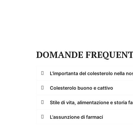
miglioramento.
Va ricordato, infatti, che il corpo tend
necessario attendere alcuni mesi.
DOMANDE FREQUENTI 
L'importanta del colesterolo nella nos
Colesterolo buono e cattivo
Stile di vita, alimentazione e storia fa
L'assunzione di farmaci