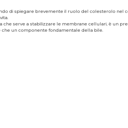
ndo di spiegare brevemente il ruolo del colesterolo nel 
vita.
ica che serve a stabilizzare le membrane cellulari, è un pr
tre che un componente fondamentale della bile.
LTO TORINO
NUTRIZIONISTA PER L'IPERCOL
emia
è fondamentale essere seguiti da un nutrizionista ch
rva a cambiare subito la tipologia di alimentazione del sogg
che l’apporto calorico, il tutto per portare ad un miglio
 dell’attività fisica con un’intensità medio-alta, per aiuta