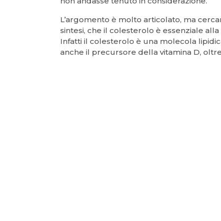
non andasse tenuto in considerazione.
L’argomento è molto articolato, ma cerca
sintesi, che il colesterolo è essenziale alla 
Infatti il colesterolo è una molecola lipid
anche il precursore della vitamina D, ol
NUTRIZIONISTA PER COLESTEROLO A
LA VISITA CON IL 
Per i soggetti affetti da
ipercolesterol
un
piano alimentare dedicato
, che se
tempistiche di assunzione, regolando an
l’ipercolesterolemia.
Potrebbe essere anche opportuno inserire