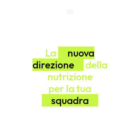
La
nuova
direzione
della
nutrizione
per la tua
squadra