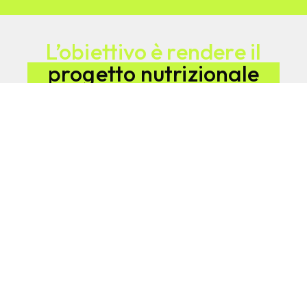
L’obiettivo è rendere il
progetto nutrizionale
più utile per tutta la
società.