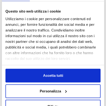
ALIMENTAZIONE NELLA CORSA: LA
Questo sito web utilizza i cookie
CHIAVE PER MIGLIORARE LA
Utilizziamo i cookie per personalizzare contenuti ed
PERFORMANCE
annunci, per fornire funzionalità dei social media e per
analizzare il nostro traffico. Condividiamo inoltre
Una strategia alimentare personalizzata nel running è
informazioni sul modo in cui utilizza il nostro sito con i
fondamentale per poter sostenere gli allenamenti e
nostri partner che si occupano di analisi dei dati web,
migliorare le performance, senza compromettere la
pubblicità e social media, i quali potrebbero combinarle
salute. Leggi l'articolo per scoprire quali sono i
con altre informazioni che ha fornito loro o che hanno
benefici di un piano alimentare elaborato dal
raccolto dal suo utilizzo dei loro servizi.
nutrizionista sportivo.
Scopri di più
Accetta tutti
Personalizza