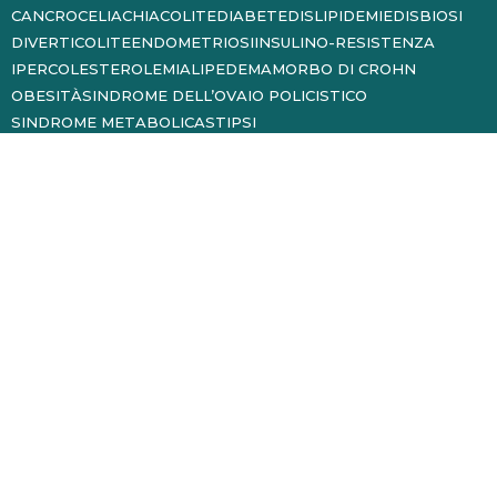
CANCRO
CELIACHIA
COLITE
DIABETE
DISLIPIDEMIE
DISBIOSI
DIVERTICOLITE
ENDOMETRIOSI
INSULINO-RESISTENZA
IPERCOLESTEROLEMIA
LIPEDEMA
MORBO DI CROHN
OBESITÀ
SINDROME DELL’OVAIO POLICISTICO
SINDROME METABOLICA
STIPSI
Dott. Andrea Mana – P.IVA 12492730010 – Sede
Legale: Via Vallo, 2/A – 10040 Givoletto TO
Copyright All Rights Reserved © 2021 – Powered
by
WhiteLab
Siti Internet Torino