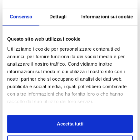
attenzione. In caso di lipedema, infatti, è
fondamentale farsi seguire da un
professionista come un personal trainer
che si
Consenso
Dettagli
Informazioni sui cookie
occupi di soggetti affetti da lipedema e sappia
selezionare gli
esercizi fisici più adatti
ad evitare
un peggioramento dell’infiammazione generale. In
Questo sito web utilizza i cookie
estate, poi, il caldo può aumentare il gonfiore e la
Utilizziamo i cookie per personalizzare contenuti ed
sensazione di pesantezza alle gambe, rendendo
annunci, per fornire funzionalità dei social media e per
necessari esercizi specifici che stimolino la
analizzare il nostro traffico. Condividiamo inoltre
circolazione, favoriscano il drenaggio linfatico e non
informazioni sul modo in cui utilizza il nostro sito con i
creino eccessivo stress articolare.
nostri partner che si occupano di analisi dei dati web,
L’esercizio fisico mirato e personalizzato offre
pubblicità e social media, i quali potrebbero combinarle
notevoli benefici
:
con altre informazioni che ha fornito loro o che hanno
raccolto dal suo utilizzo dei loro servizi.
Stimola la microcircolazione e previene il
ristagno di liquidi
Migliora la mobilità articolare
Supporta il metabolismo muscolare
Accetta tutti
Favorisce il benessere psico-fisico