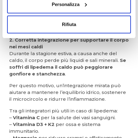
Sicuramente in estate è preferibile allenarsi nelle
Personalizza
ore più fresche e, se necessario, potrebbero
essere utili delle calze compressive da valutare
insieme al medico.
Rifiuta
2. Corretta integrazione per supportare il corpo
nei mesi caldi
Durante la stagione estiva, a causa anche del
caldo, il corpo perde più liquidi e sali minerali.
Se
soffri di lipedema il caldo può peggiorare
gonfiore e stanchezza
.
Per questo motivo, un’integrazione mirata può
aiutare a mantenere l’equilibrio idrico, sostenere
il microcircolo e ridurre l’infiammazione.
Tra gli integratori più utili in caso di lipedema:
–
Vitamina C
per la salute dei vasi sanguigni.
–
Vitamina D3 + K2
per ossa e sistema
immunitario.
–
Magnesio
per ridurre crampi e affaticamento